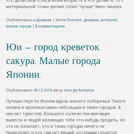
что делал мой отец в моем возрасте и что делаю я, то с
материальной точки зрения слово “лучше” явно лишнее.
Опубликовано в
Дневник
|
Метки
блогинг
,
дневник
,
интернет
,
малые города
|
8 комментариев
Юи – город креветок
сакура. Малые города
Японии.
Опубликовано
06.12.2018
автор
Georgiy Romanov
Путешествуя по Японии вдоль южного побережья Тихого
океана я проезжал мимо небольших и тихих городов. В
них нет туристов, большого количества кричащих
вывесок и людей желающих тебе что-нибудь продать, но
это не означает, что в таких городах ничего не
происходит и что там нет вещей, которыми гордятся