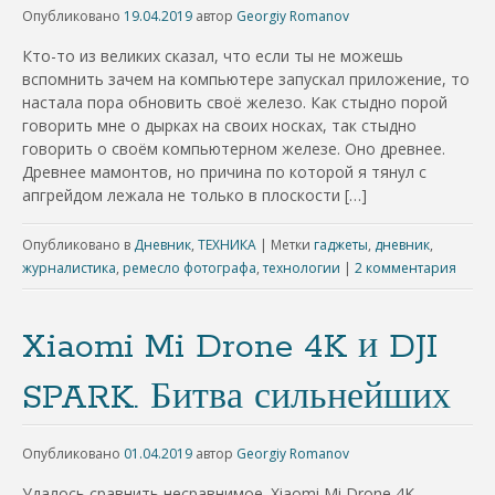
Опубликовано
19.04.2019
автор
Georgiy Romanov
Кто-то из великих сказал, что если ты не можешь
вспомнить зачем на компьютере запускал приложение, то
настала пора обновить своё железо. Как стыдно порой
говорить мне о дырках на своих носках, так стыдно
говорить о своём компьютерном железе. Оно древнее.
Древнее мамонтов, но причина по которой я тянул с
апгрейдом лежала не только в плоскости […]
Опубликовано в
Дневник
,
ТЕХНИКА
|
Метки
гаджеты
,
дневник
,
журналистика
,
ремесло фотографа
,
технологии
|
2 комментария
Xiaomi Mi Drone 4K и DJI
SPARK. Битва сильнейших
Опубликовано
01.04.2019
автор
Georgiy Romanov
Удалось сравнить несравнимое. Xiaomi Mi Drone 4K