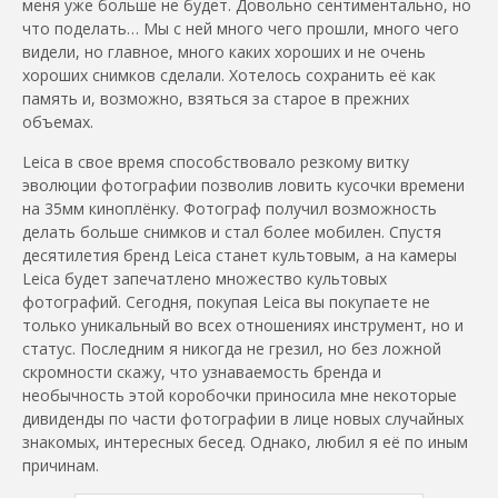
меня уже больше не будет. Довольно сентиментально, но
что поделать… Мы с ней много чего прошли, много чего
видели, но главное, много каких хороших и не очень
хороших снимков сделали. Хотелось сохранить её как
память и, возможно, взяться за старое в прежних
объемах.
Leica в свое время способствовало резкому витку
эволюции фотографии позволив ловить кусочки времени
на 35мм киноплёнку. Фотограф получил возможность
делать больше снимков и стал более мобилен. Спустя
десятилетия бренд Leica станет культовым, а на камеры
Leica будет запечатлено множество культовых
фотографий. Сегодня, покупая Leica вы покупаете не
только уникальный во всех отношениях инструмент, но и
статус. Последним я никогда не грезил, но без ложной
скромности скажу, что узнаваемость бренда и
необычность этой коробочки приносила мне некоторые
дивиденды по части фотографии в лице новых случайных
знакомых, интересных бесед. Однако, любил я её по иным
причинам.