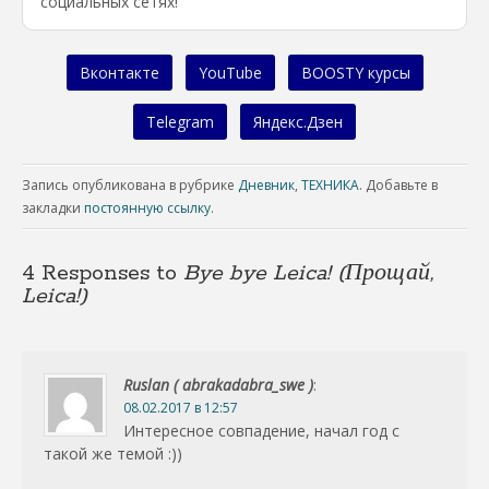
социальных сетях!
Вконтакте
YouTube
BOOSTY курсы
Telegram
Яндекс.Дзен
Запись опубликована в рубрике
Дневник
,
ТЕХНИКА
. Добавьте в
закладки
постоянную ссылку
.
4 Responses to
Bye bye Leica! (Прощай,
Leica!)
Ruslan ( abrakadabra_swe )
:
08.02.2017 в 12:57
Интересное совпадение, начал год с
такой же темой :))