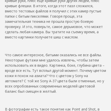
кривые руки, плюс еще кривые руки других людей, плюс
кривые флешки. В итоге, когда этот пазл сложился,
вместо тестовых файлов я получил с этих камер пустые
папки с битым пикселями. Говоря проще, эта
замечательная техника не прошла простую боевую
проверку. И это, поверьте, самое дерьмовое, что может
сделать любая камера. Вы тратите на съемку время, а
вместо картинки получаете шиш с маслом.
Что самое интересное, битыми оказались не все файлы.
Некоторые футажи мне удалось извлечь, чтобы затем
использовать их в видео. Картинка, боке, глубина цвета –
вроде все есть. Тут всплыл другой момент. Почему цветом
кожи я похож на азиата? Что с цветом у Sony на
автомате? С той же Sony A-37 цвета были отменные, но у
всех опробованных современных моделей цветовой
баланс был смещен в желтый.
В фотографии есть такое понятие как Point and Shot, в