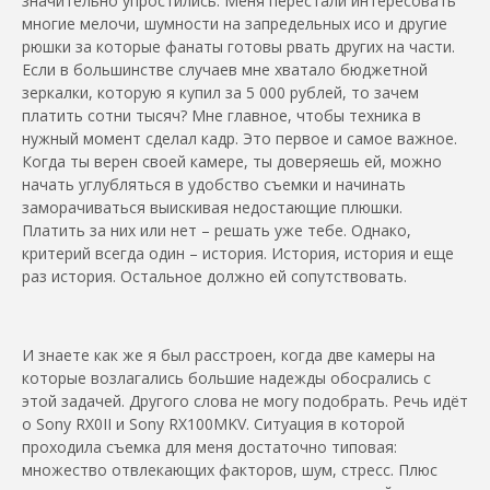
значительно упростились. Меня перестали интересовать
многие мелочи, шумности на запредельных исо и другие
рюшки за которые фанаты готовы рвать других на части.
Если в большинстве случаев мне хватало бюджетной
зеркалки, которую я купил за 5 000 рублей, то зачем
платить сотни тысяч? Мне главное, чтобы техника в
нужный момент сделал кадр. Это первое и самое важное.
Когда ты верен своей камере, ты доверяешь ей, можно
начать углубляться в удобство съемки и начинать
заморачиваться выискивая недостающие плюшки.
Платить за них или нет – решать уже тебе. Однако,
критерий всегда один – история. История, история и еще
раз история. Остальное должно ей сопутствовать.
И знаете как же я был расстроен, когда две камеры на
которые возлагались большие надежды обосрались с
этой задачей. Другого слова не могу подобрать. Речь идёт
о Sony RX0II и Sony RX100MKV. Ситуация в которой
проходила съемка для меня достаточно типовая:
множество отвлекающих факторов, шум, стресс. Плюс