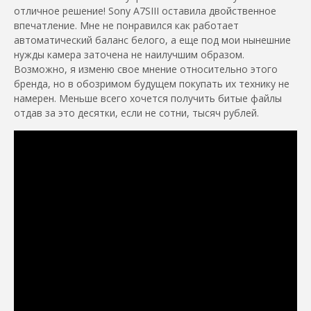
отличное решение! Sony A7SIII оставила двойственное
впечатление. Мне не понравился как работает
автоматический баланс белого, а еще под мои нынешние
нужды камера заточена не наилучшим образом.
Возможно, я изменю свое мнение относительно этого
бренда, но в обозримом будущем покупать их технику не
намерен. Меньше всего хочется получить битые файлы
отдав за это десятки, если не сотни, тысяч рублей.